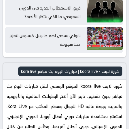
فريق الاستقطاب الجديد في الدوري
السعودي: ما الذي ينتظر الأندية؟
نابولي يسعى لضم جابرييل خيسوس لتعزيز
خط هجومه
كورة لايف - koora live | مباريات اليوم بث مباشر kora live
كورة لايف koora live الموقع الرسمي لنقل مباريات اليوم بث
مباشر بدون تقطيع، تابع الآن أهم البطولات العالمية والأوروبية
والعربية بجودة عالية HD للجوال وسطح المكتب عبر Kora Live.
استمتع بمشاهدة مباريات دوري أبطال أوروبا، الدوري الإنجليزي،
الدوري الإسباني، دوري أبطال أفريقيا، وكأس العالم من خلال