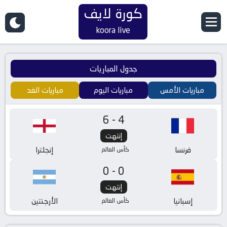
كورة لايف
koora live
جدول المباريات
مباريات الأمس
مباريات اليوم
مباريات الغد
6-4
إنتهت
فرنسا
إنجلترا
كأس العالم
0-0
إنتهت
إسبانيا
الأرجنتين
كأس العالم